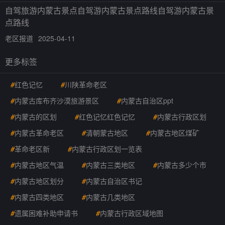
自驾旅游内蒙古景点自驾游内蒙古景点路线自驾游内蒙古景
点路线
老区报道
2025-04-11
更多标签
#
红色记忆
#
川陕革命老区
#
内蒙古库布齐沙漠旅游景区
#
内蒙古自治区ppt
#
内蒙古的区划
#
红色记忆红色记忆
#
内蒙古行政区划
#
内蒙古革命老区
#
清朝蒙古地区
#
内蒙古地区煤矿
#
革命老区新
#
内蒙古行政区划一览表
#
内蒙古地区气温
#
内蒙古三类地区
#
内蒙古多少个市
#
内蒙古地区划分
#
内蒙古自治区书记
#
内蒙古四类地区
#
内蒙古几类地区
#
遗属困难补助申请书
#
内蒙古行政区域地图