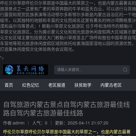
呼伦贝尔草原呼伦贝尔草原是中国最大的草原之一，也是内蒙古最著名的
旅游景点之一这里有广袤的草原奔跑的牛羊和蓝天白云，可以进行马背骑
行露营和观赏民族表演等活动鄂尔多斯鄂尔多斯是内蒙古自治区的一个地
级市，以其独特的地貌和丰富的文化而闻名这里有著名的响沙湾腾格里沙
漠和庙尔沟等景点；1 敕勒川草原文化旅游区 位于呼和浩特市的敕勒川
草原文化旅游区，分为展示蒙元文化和观光旅游休闲度假两大区域展示蒙
元文化区域主要包括景区大门敕勒川草原圣主广场呼和敖包中国草原自驾
车营地等观光旅游休闲度假区域则依托哈素海国家湿地公园的资源优势，
打造集休闲度假文化体验商务会议观光。
">
首页
红色记忆
老区报道
扶贫助学
内蒙古老区
自驾旅游内蒙古景点自驾内蒙古旅游最佳线
路自驾内蒙古旅游最佳线路
作者:admin
人气：0
更新：2025-04-11 21:07:20
呼伦贝尔草原呼伦贝尔草原是中国最大的草原之一，也是内蒙古最著