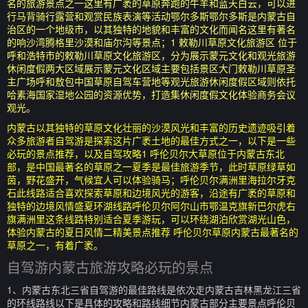
名的旅游景点之一这里有广袤的草原奔跑的牛羊和蓝天白云，可以进
行马背骑行露营和观赏民族表演等活动鄂尔多斯鄂尔多斯是内蒙古自
治区的一个地级市，以其独特的地貌和丰富的文化而闻名这里有著名
的响沙湾腾格里沙漠和庙尔沟等景点；1 敕勒川草原文化旅游区 位于
呼和浩特市的敕勒川草原文化旅游区，分为展示蒙元文化和观光旅游
休闲度假两大区域展示蒙元文化区域主要包括景区大门敕勒川草原圣
主广场呼和敖包中国草原自驾车营地等观光旅游休闲度假区域则依托
哈素海国家湿地公园的资源优势，打造集休闲度假文化体验商务会议
观光。
内蒙古以其独特的草原文化壮丽的沙漠风光和丰富的历史遗迹吸引着
众多旅游者自驾游是探索这片广袤土地的最佳方式之一，以下是一些
必玩的景点推荐，以及自驾攻略1 呼伦贝尔大草原位于内蒙古东北
部，是中国最著名的草原之一夏季是最佳旅游季节，此时草原绿草如
茵，野花盛开，气候宜人可以体验骑马；呼伦贝尔满洲里海拉尔牙克
石此线路适合喜欢探索草原和边境风光的游客，沿途有广袤的草原和
独特的边境风情盛夏环湖线路呼伦贝尔阿尔山市鄂温克旗新巴尔虎右
旗满洲里这条线路特别适合夏季游玩，可以环绕湖泊欣赏湖光山色，
体验内蒙古的夏日风情二精美景点推荐 呼伦贝尔草原内蒙古最著名的
草原之一，有着广袤。
自驾游内蒙古旅游攻略必玩的景点
1、内蒙古东北三省自驾游的最佳路线是依次走内蒙古吉林黑龙江三省
的环线路线以下是具体的攻略和路线细节内蒙古部分主要景点呼伦贝