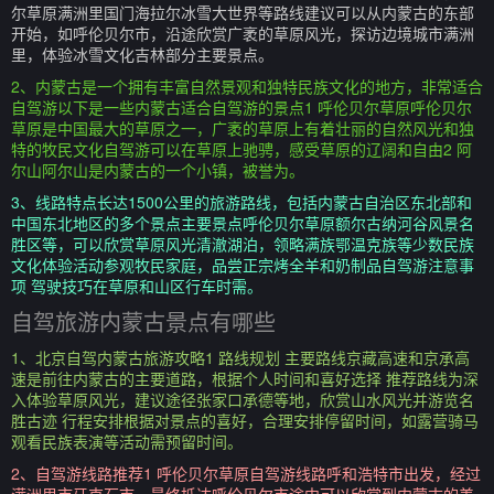
尔草原满洲里国门海拉尔冰雪大世界等路线建议可以从内蒙古的东部
开始，如呼伦贝尔市，沿途欣赏广袤的草原风光，探访边境城市满洲
里，体验冰雪文化吉林部分主要景点。
2、内蒙古是一个拥有丰富自然景观和独特民族文化的地方，非常适合
自驾游以下是一些内蒙古适合自驾游的景点1 呼伦贝尔草原呼伦贝尔
草原是中国最大的草原之一，广袤的草原上有着壮丽的自然风光和独
特的牧民文化自驾游可以在草原上驰骋，感受草原的辽阔和自由2 阿
尔山阿尔山是内蒙古的一个小镇，被誉为。
3、线路特点长达1500公里的旅游路线，包括内蒙古自治区东北部和
中国东北地区的多个景点主要景点呼伦贝尔草原额尔古纳河谷风景名
胜区等，可以欣赏草原风光清澈湖泊，领略满族鄂温克族等少数民族
文化体验活动参观牧民家庭，品尝正宗烤全羊和奶制品自驾游注意事
项 驾驶技巧在草原和山区行车时需。
自驾旅游内蒙古景点有哪些
1、北京自驾内蒙古旅游攻略1 路线规划 主要路线京藏高速和京承高
速是前往内蒙古的主要道路，根据个人时间和喜好选择 推荐路线为深
入体验草原风光，建议途径张家口承德等地，欣赏山水风光并游览名
胜古迹 行程安排根据对景点的喜好，合理安排停留时间，如露营骑马
观看民族表演等活动需预留时间。
2、自驾游线路推荐1 呼伦贝尔草原自驾游线路呼和浩特市出发，经过