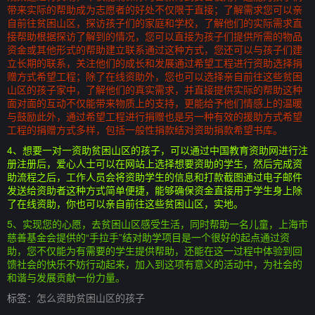
带来实际的帮助成为志愿者的好处不仅限于直接；了解需求您可以亲
自前往贫困山区，探访孩子们的家庭和学校，了解他们的实际需求直
接帮助根据探访了解到的情况，您可以直接为孩子们提供所需的物品
资金或其他形式的帮助建立联系通过这种方式，您还可以与孩子们建
立长期的联系，关注他们的成长和发展通过希望工程进行资助选择捐
赠方式希望工程；除了在线资助外，您也可以选择亲自前往这些贫困
山区的孩子家中，了解他们的真实需求，并直接提供实际的帮助这种
面对面的互动不仅能带来物质上的支持，更能给予他们情感上的温暖
与鼓励此外，通过希望工程进行捐赠也是另一种有效的援助方式希望
工程的捐赠方式多样，包括一般性捐款结对资助捐款希望书库。
4、想要一对一资助贫困山区的孩子，可以通过中国教育资助网进行注
册注册后，爱心人士可以在网站上选择想要资助的学生，然后完成资
助流程之后，工作人员会将资助学生的信息和打款截图通过电子邮件
发送给资助者这种方式简单便捷，能够确保资金直接用于学生身上除
了在线资助，你也可以亲自前往这些贫困山区，实地。
5、实现您的心愿，去贫困山区感受生活，同时帮助一名儿童，上海市
慈善基金会提供的“手拉手”结对助学项目是一个很好的起点通过资
助，您不仅能为有需要的学生提供帮助，还能在这一过程中体验到回
馈社会的快乐不妨行动起来，加入到这项有意义的活动中，为社会的
和谐与发展贡献一份力量。
标签：
怎么资助贫困山区的孩子