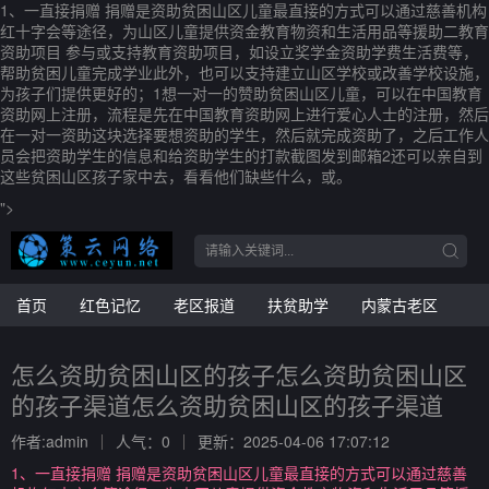
1、一直接捐赠 捐赠是资助贫困山区儿童最直接的方式可以通过慈善机构
红十字会等途径，为山区儿童提供资金教育物资和生活用品等援助二教育
资助项目 参与或支持教育资助项目，如设立奖学金资助学费生活费等，
帮助贫困儿童完成学业此外，也可以支持建立山区学校或改善学校设施，
为孩子们提供更好的；1想一对一的赞助贫困山区儿童，可以在中国教育
资助网上注册，流程是先在中国教育资助网上进行爱心人士的注册，然后
在一对一资助这块选择要想资助的学生，然后就完成资助了，之后工作人
员会把资助学生的信息和给资助学生的打款截图发到邮箱2还可以亲自到
这些贫困山区孩子家中去，看看他们缺些什么，或。
">
首页
红色记忆
老区报道
扶贫助学
内蒙古老区
怎么资助贫困山区的孩子怎么资助贫困山区
的孩子渠道怎么资助贫困山区的孩子渠道
作者:admin
人气：0
更新：2025-04-06 17:07:12
1、一直接捐赠 捐赠是资助贫困山区儿童最直接的方式可以通过慈善