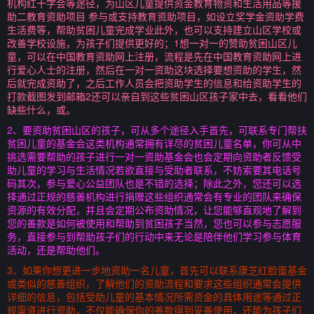
机构红十字会等途径，为山区儿童提供资金教育物资和生活用品等援
助二教育资助项目 参与或支持教育资助项目，如设立奖学金资助学费
生活费等，帮助贫困儿童完成学业此外，也可以支持建立山区学校或
改善学校设施，为孩子们提供更好的；1想一对一的赞助贫困山区儿
童，可以在中国教育资助网上注册，流程是先在中国教育资助网上进
行爱心人士的注册，然后在一对一资助这块选择要想资助的学生，然
后就完成资助了，之后工作人员会把资助学生的信息和给资助学生的
打款截图发到邮箱2还可以亲自到这些贫困山区孩子家中去，看看他们
缺些什么，或。
2、要资助贫困山区的孩子，可从多个途径入手首先，可联系专门帮扶
贫困儿童的基金会这类机构通常拥有详尽的贫困儿童名单，你可从中
挑选需要帮助的孩子进行一对一资助基金会也会定期向资助者反馈受
助儿童的学习与生活情况若欲直接与受助者联系，不妨索要其电话号
码其次，参与爱心公益团队也是不错的选择；除此之外，您还可以选
择通过正规的慈善机构进行捐赠这些组织通常会有专业的团队来确保
资源的有效分配，并且会定期公布资助情况，让您能够直观地了解到
您的善款是如何被使用和帮助到贫困孩子当然，您也可以参与志愿服
务，直接参与到帮助孩子们的行动中来无论是陪伴他们学习参与体育
活动，还是帮助他们。
3、如果你想更进一步地资助一名儿童，首先可以联系康芝红脸蛋基金
或类似的慈善组织，了解他们的资助流程和要求这些组织通常会提供
详细的信息，包括受助儿童的基本情况所需资金的具体用途等通过正
规渠道进行资助，不仅能确保你的善款得到妥善使用，还能为孩子们