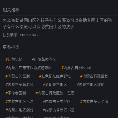
相关推荐
怎么资助贫困山区的孩子有什么渠道可以资助贫困山区的孩
子有什么渠道可以资助贫困山区的孩子
扶贫助学
2025-10-06
更多标签
#
红色记忆
#
川陕革命老区
#
内蒙古库布齐沙漠旅游景区
#
内蒙古自治区ppt
#
内蒙古的区划
#
红色记忆红色记忆
#
内蒙古行政区划
#
内蒙古革命老区
#
清朝蒙古地区
#
内蒙古地区煤矿
#
革命老区新
#
内蒙古行政区划一览表
#
内蒙古地区气温
#
内蒙古三类地区
#
内蒙古多少个市
#
内蒙古地区划分
#
内蒙古自治区书记