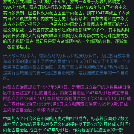
蒙古人民共和国在此后的几十年里，蒙古一直处于苏联的影响之下
1990年代初，蒙古开始进行政治改革，并在1992年放弃了社会主义，
实行多党制，国名也改为蒙古国至于内蒙古，则在1947年成立了内蒙
古自治区虽然蒙古和内蒙古在历史上有着紧密；内蒙古地区是中华民
族古老的历史摇篮之一，也是古代中国北方少数民族生息繁衍的地方
据文献记载，古代曾在这里活动过的游牧部族有10多个，其中维系时
间较长影响较大的有匈奴鲜卑突厥契丹女真等额尔古纳河畔是蒙古族
的历史摇篮“蒙古”最初只是蒙古诸部落中的一个部落的名称，逐渐统
一各部落后才。
歼灭敌军2万余人，缴获战马2万多匹和枪支l万多件，为民族解放事业
和新中国的建立做出了巨大的贡献1947年5月1日成立了中国第一个少
数民族自治区内蒙古自治区，实现了蒙古民族的新的历史转折内蒙古
是实行区域自治的省一级民族自治地方，是我国成立最早的一个自治
区。
内蒙古自治区成立于1947年5月1日，是我国成立最早的少数民族自治
区中国已建立5个民族自治区，内蒙古自治区1947年5月1日成立宁夏
回族自治区1958年10月25日成立新疆维吾尔自治区1955年10月1日成
立广西壮族自治区1958年3月5日成立和西藏自治区1965年9月9日成
立内蒙古自治区，简称“内蒙古”。
中国的五个自治区在不同的历史时期相继成立，标志着我国对少数民
族地区自治权的尊重和对多元文化的接纳以下是它们的具体成立时间1
内蒙古自治区 成立于1947年5月1日，作为我国多民族国家的一部