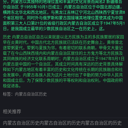
分，内蒙古以其独特的地理位置和丰富的文化背景而闻名2 新疆维吾
尔自治区 于1955年10月1日成立；内蒙古自治区位于中国北部边疆，
横跨东北华北和西北地区，与黑龙江吉林辽宁河北山西陕西宁夏甘肃8
个省区相邻，同时外与俄罗斯和蒙古国接壤其地理位置使其成为中国
面积第三大人口第21位的省级行政区内蒙古自治区成立于1947年5月1
日，是我国成立最早的少数民族自治区之一在历史上，这。
历史 内蒙古自治区自古以来就是以北方民族为主的多民族聚居的家园
早在炎黄时代，中国古代北方民族就已活跃在历史舞台上，黄帝曾北
逐荤粥夏代，荤粥与夏族为邻，有着密切的联系商朝，甲骨文大量记
载了在今山西陕西境内和内蒙古自治区居住的土方鬼方等北方民族及
其同商族的经济文化联系周朝时；内蒙古自治区成立于1947年5月1日
内蒙古是中国的一个自治区，其成立时间具有深远的历史背景具体解
释如下内蒙古地区有着丰富的历史和文化传统在长期的民族融合和社
会发展中，内蒙古各族人民为这片土地付出了辛勤的努力中华人民共
和国成立后，为了保障少数民族的平等权利和自治权利，中国政府积
极促进各。
标签：
内蒙古自治区历史
相关推荐
内蒙古自治区历史内蒙古自治区的历史内蒙古自治区的历史