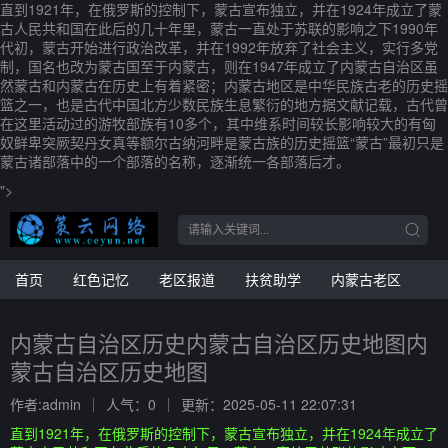
直到1921年，在俄罗斯的控制下，蒙古宣布独立，并在1924年成立了蒙
古人民共和国在此后的几十年里，蒙古一直处于苏联的影响之下1990年
代初，蒙古开始进行政治改革，并在1992年放弃了社会主义，实行多党
制，国名也改为蒙古国至于内蒙古，则在1947年成立了内蒙古自治区虽
然蒙古和内蒙古在历史上有着紧密；内蒙古地区是中华民族古老的历史摇
篮之一，也是古代中国北方少数民族生息繁衍的地方据文献记载，古代曾
在这里活动过的游牧部族有10多个，其中维系时间较长影响较大的有匈
奴鲜卑突厥契丹女真等额尔古纳河畔是蒙古族的历史摇篮“蒙古”最初只是
蒙古诸部落中的一个部落的名称，逐渐统一各部落后才。
">
首页
红色记忆
老区报道
扶贫助学
内蒙古老区
内蒙古自治区历史内蒙古自治区历史地图内
蒙古自治区历史地图
作者:admin
人气：0
更新：2025-05-11 22:07:31
直到1921年，在俄罗斯的控制下，蒙古宣布独立，并在1924年成立了