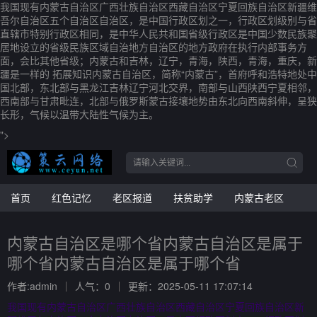
我国现有内蒙古自治区广西壮族自治区西藏自治区宁夏回族自治区新疆维
吾尔自治区五个自治区自治区，是中国行政区划之一，行政区划级别与省
直辖市特别行政区相同，是中华人民共和国省级行政区是中国少数民族聚
居地设立的省级民族区域自治地方自治区的地方政府在执行内部事务方
面，会比其他省级；内蒙古和吉林，辽宁，青海，陕西，青海，重庆，新
疆是一样的 拓展知识内蒙古自治区，简称“内蒙古”，首府呼和浩特地处中
国北部，东北部与黑龙江吉林辽宁河北交界，南部与山西陕西宁夏相邻，
西南部与甘肃毗连，北部与俄罗斯蒙古接壤地势由东北向西南斜伸，呈狭
长形，气候以温带大陆性气候为主。
">
首页
红色记忆
老区报道
扶贫助学
内蒙古老区
内蒙古自治区是哪个省内蒙古自治区是属于
哪个省内蒙古自治区是属于哪个省
作者:admin
人气：0
更新：2025-05-11 17:07:14
我国现有内蒙古自治区广西壮族自治区西藏自治区宁夏回族自治区新