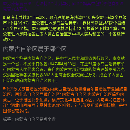
盟另外有满洲里二连浩特2个计划单列市52个旗其中包括鄂伦春鄂温
克莫力达瓦达。
9 乌海市共辖3个市辖区，政府驻地是海勃湾区10 兴安盟下辖2个县级
市1个县3个旗，盟公署驻地是乌兰浩特市11 锡林郭勒盟共辖2个县级
市1个县9个旗，盟公署驻地是锡林浩特市12 阿拉善盟下辖3个旗，盟
公署驻地是阿拉善左旗内蒙古自治区是中华人民共和国的一个省级行
政区。
内蒙古自治区属于哪个区
内蒙古全称是内蒙古自治区，是中华人民共和国省级行政区，本身就
是一个省，不属于其他省1947年4月23日，在王爷庙今乌兰浩特市举
行内蒙古人民代表会议，来自内蒙古大部分盟旗的蒙古达斡尔鄂温克
汉满回壮等各民族代表393人出席会议会议通过决议，成立了内蒙古
自治区政府内蒙古自治区位于。
5个少数民族自治区分别是内蒙古自治区新疆维吾尔自治区宁夏回族自
治区广西壮族自治区西藏自治区1内蒙古自治区 内蒙古自治区简称内
蒙古，位于祖国北部边疆，横跨东北华北西北地区，内与黑龙江吉林
辽宁河北山西陕西宁夏甘肃8省区相邻，外与俄罗斯蒙古国接壤，是中
国邻省较多的。
标签：
内蒙古自治区是哪个省