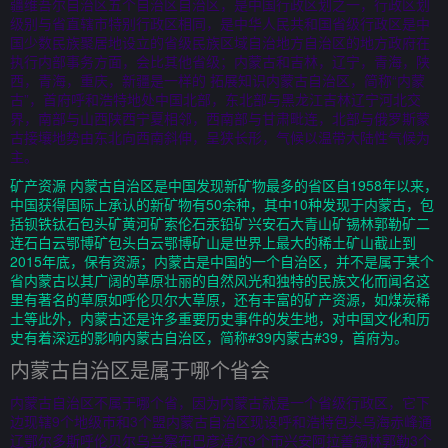
疆维吾尔自治区五个自治区自治区，是中国行政区划之一，行政区划
级别与省直辖市特别行政区相同，是中华人民共和国省级行政区是中
国少数民族聚居地设立的省级民族区域自治地方自治区的地方政府在
执行内部事务方面，会比其他省级；内蒙古和吉林，辽宁，青海，陕
西，青海，重庆，新疆是一样的 拓展知识内蒙古自治区，简称“内蒙
古”，首府呼和浩特地处中国北部，东北部与黑龙江吉林辽宁河北交
界，南部与山西陕西宁夏相邻，西南部与甘肃毗连，北部与俄罗斯蒙
古接壤地势由东北向西南斜伸，呈狭长形，气候以温带大陆性气候为
主。
矿产资源 内蒙古自治区是中国发现新矿物最多的省区自1958年以来，
中国获得国际上承认的新矿物有50余种，其中10种发现于内蒙古，包
括钡铁钛石包头矿黄河矿索伦石汞铅矿兴安石大青山矿锡林郭勒矿二
连石白云鄂博矿包头白云鄂博矿山是世界上最大的稀土矿山截止到
2015年底，保有资源；内蒙古是中国的一个自治区，并不是属于某个
省内蒙古以其广阔的草原壮丽的自然风光和独特的民族文化而闻名这
里有著名的草原如呼伦贝尔大草原，还有丰富的矿产资源，如煤炭稀
土等此外，内蒙古还是许多重要历史事件的发生地，对中国文化和历
史有着深远的影响内蒙古自治区，简称#39内蒙古#39，首府为。
内蒙古自治区是属于哪个省会
内蒙古自治区不属于哪个省，因为内蒙古就是一个省级行政区，它下
边现辖9个地级市和3个盟内蒙古自治区现设呼和浩特包头乌海赤峰通
辽鄂尔多斯呼伦贝尔乌兰察布巴彦淖尔9个市兴安阿拉善锡林郭勒3个