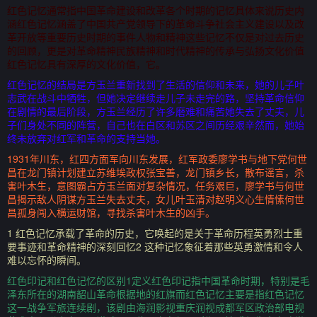
红色记忆通常指中国革命建设和改革各个时期的记忆具体来说历史内
涵红色记忆涵盖了中国共产党领导下的革命斗争社会主义建设以及改
革开放等重要历史时期的事件人物和精神这些记忆不仅是对过去历史
的回顾，更是对革命精神民族精神和时代精神的传承与弘扬文化价值
红色记忆具有深厚的文化价值，它。
红色记忆的结局是方玉兰重新找到了生活的信仰和未来，她的儿子叶
志武在战斗中牺牲，但她决定继续走儿子未走完的路，坚持革命信仰
在剧情的最后阶段，方玉兰经历了许多磨难和痛苦她失去了丈夫，儿
子们身处不同的阵营，自己也在白区和苏区之间历经艰辛然而，她始
终未放弃对红军和革命的支持当她。
1931年川东，红四方面军向川东发展，红军政委廖学书与地下党何世
昌在龙门镇计划建立苏维埃政权张宝善，龙门镇乡长，散布谣言，杀
害叶木生，意图霸占方玉兰面对复杂情况，任务艰巨，廖学书与何世
昌揭示敌人阴谋方玉兰失去丈夫，女儿叶玉清对赵明义心生情愫何世
昌孤身闯入横运财馆，寻找杀害叶木生的凶手。
1 红色记忆承载了革命的历史，它唤起的是关于革命历程英勇烈士重
要事迹和革命精神的深刻回忆2 这种记忆象征着那些英勇激情和令人
难以忘怀的瞬间。
红色印记和红色记忆的区别1定义红色印记指中国革命时期，特别是毛
泽东所在的湖南韶山革命根据地的红旗而红色记忆主要是指红色记忆
这一战争军旅连续剧，该剧由海润影视重庆润视成都军区政治部电视