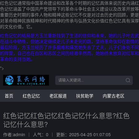
红色记忆通常指中国革命建设和改革各个时期的记忆具体来说历史内涵红
色记忆涵盖了中国共产党领导下的革命斗争社会主义建设以及改革开放等
重要历史时期的事件人物和精神这些记忆不仅是对过去历史的回顾，更是
对革命精神民族精神和时代精神的传承与弘扬文化价值红色记忆具有深厚
的文化价值，它。
红色记忆的结局是方玉兰重新找到了生活的信仰和未来，她的儿子叶志武
在战斗中牺牲，但她决定继续走儿子未走完的路，坚持革命信仰在剧情的
最后阶段，方玉兰经历了许多磨难和痛苦她失去了丈夫，儿子们身处不同
的阵营，自己也在白区和苏区之间历经艰辛然而，她始终未放弃对红军和
革命的支持当她。
">
首页
红色记忆
老区报道
扶贫助学
内蒙古老区
红色记忆红色记忆红色记忆什么意思?红色
记忆什么意思?
作者:admin
人气：0
更新：2025-04-25 01:07:05